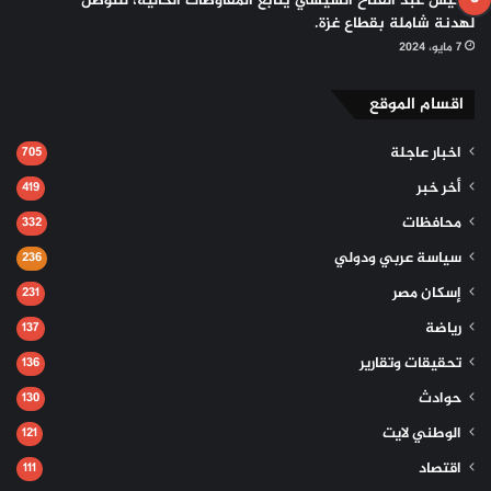
الرئيس عبد الفتاح السيسي يتابع المفاوضات الحالية، للتوصل
لهدنة شاملة بقطاع غزة.
7 مايو، 2024
اقسام الموقع
اخبار عاجلة
705
أخر خبر
419
محافظات
332
سياسة عربي ودولي
236
إسكان مصر
231
رياضة
137
تحقيقات وتقارير
136
حوادث
130
الوطني لايت
121
اقتصاد
111