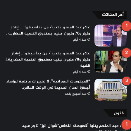
أخر المقالات
علاء عبد المنعم يكتب/ من يحاسبهم!! .. إهدار
مليار و٧٠ مليون جنيه بصندوق التنمية الحضارية .
منذ 4 أيام
علاء عبد المنعم يكتب / من يحاسبهم!.. إهدار
مليار و70 مليون جنيه بصندوق التنمية الحضارية.l
قضية
منذ 4 أيام
“المجتمعات العمرانية”: لا تغييرات مرتقبة لرؤساء
أجهزة المدن الجديدة في الوقت الحالي.
منذ أسبوع واحد
فنون
علاء عبد المنعم يتلوا أقصوصة: النخاس”شوال الرز” تاجر عبيد