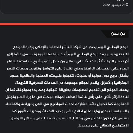
21 نوفمبر، 2022
من نحن
موقع الوطني اليوم يصدر عن شركة الناشر للدعاية والإعلان وإدارة المواقع
الاليكترونية، ويعد موقع الوطني اليوم أحد مواقعها المميزة نسعى دائما إلى
أن نجعل الدولة أكثر انفتاحًا علي العالم من خلال دعم وشرح سياستها والقاء
الضوء علي التحديات الراهنة ومنح القدرة على التواصل وتقريب وجهات النظر
بشكل مريح دون حواجز أو عقبات، لتتجاوز طبيعته المحلية والعالمية حدود
الجغرافيا والأعراق. يقدم الموقع مجموعة من الخدمات المعرفية الفريدة،
يهدف الموقع الى تقديم المعلومات بطريقة شيقية ومحايدة وموثوقة. كما ان
افادة الزائر تأتي على رأس قائمة اهداف الموقع، نبحث في ما وراء الخبر ونوثق
المعلومة كما نحاول دائما مشاركة احدث المواضيع في الفن والرياضة والاقتصاد
والسياسة ليبقى زوارنا على اطلاع دائم بجديد الاحداث ومجريات الأمور كما
نسعى لان نكون الافضل في مجالنا, لا تنسوا متابعتنا على وسائل التواصل
الاجتماعي للاطلاع علي جديدنا.