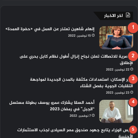
اخر الاخبار
إلهام شاهين تعتذر عن العمل في «حضرة العمدة»
15 نوفمبر، 2022
المصرية للاتصالات تعلن نجاح إنزال أطول نظام كابل بحري على
الإطلاق
22 نوفمبر، 2022
وزير الإسكان: استعدادات مكثفة بالمدن الجديدة لمواجهة
التقلبات الجوية بفصل الشتاء
23 نوفمبر، 2023
أحمد السقا يشارك عمرو يوسف بطولة مسلسل
“الجبل” في رمضان 2023
7 نوفمبر، 2022
رئيس الوزراء يتابع جهود صندوق مصر السيادى لجذب الاستثمارات
الأجنبية