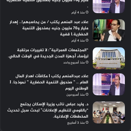
مليار و٧٠ مليون جنيه بصندوق التنمية الحضارية
.
منذ 4 أيام
علاء عبد المنعم يكتب / من يحاسبهم!.. إهدار
مليار و70 مليون جنيه بصندوق التنمية
الحضارية.l قضية
منذ 4 أيام
“المجتمعات العمرانية”: لا تغييرات مرتقبة
لرؤساء أجهزة المدن الجديدة في الوقت الحالي.
منذ أسبوع واحد
علاء عبدالمنعم يكتب l مكافآت اهدار المال
العام .. ” صندوق التنمية الحضارية ” نموذجا. I
الوطني اليوم
منذ أسبوعين
د. وليد عباس نائب وزيرة الإسكان يجتمع
“بالقومي لتنظيم الإعلانات” لبحث سبل تحديث
المخططات الإعلانية.
منذ 3 أسابيع