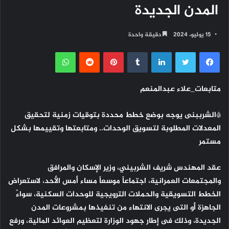
المدن الجديدة
15 يوليو، 2024
دقيقة واحدة
فيسبوك
تويتر
لينكدإن
بينتيريست
واتساب
متابعات_علاء عبدالمنعم
*الشرببنى يوجه بوضع خطط محددة بتوقيات زمنية لتحقيق
المعدلات المطلوبة لتسويق الوحدات.. ومتابعتها وتقييمها بشكل
مستمر
عقد المهندس شريف الشربيني، وزير الإسكان والمرافق
والمجتمعات العمرانية، اجتماعاً موسعاً مساء أمس الأحد، لاستعراض
الخطط التسويقية والحملات الترويجية للوحدات السكنية، سواءً
الجاهزة أو التى يجرى الانتهاء من تنفيذها بمشروعات المدن
الجديدة، وذلك فى إطار جهود الوزارة لتعظيم العوائد المالية، ورفع