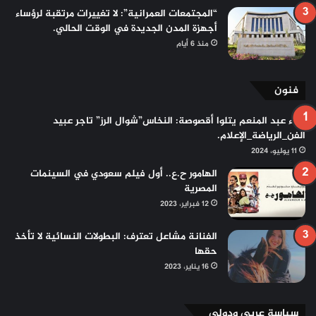
“المجتمعات العمرانية”: لا تغييرات مرتقبة لرؤساء
أجهزة المدن الجديدة في الوقت الحالي.
منذ 6 أيام
فنون
علاء عبد المنعم يتلوا أقصوصة: النخاس”شوال الرز” تاجر عبيد
الفن_الرياضة_الإعلام.
11 يوليو، 2024
الهامور ح.ع.. أول فيلم سعودي في السينمات
المصرية
12 فبراير، 2023
الفنانة مشاعل تعترف: البطولات النسائية لا تأخذ
حقها
16 يناير، 2023
سياسة عربي ودولي