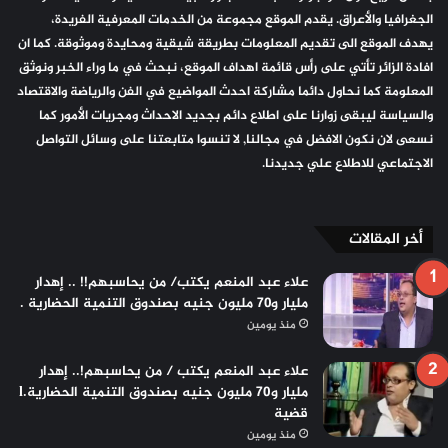
الجغرافيا والأعراق. يقدم الموقع مجموعة من الخدمات المعرفية الفريدة،
يهدف الموقع الى تقديم المعلومات بطريقة شيقية ومحايدة وموثوقة. كما ان
افادة الزائر تأتي على رأس قائمة اهداف الموقع، نبحث في ما وراء الخبر ونوثق
المعلومة كما نحاول دائما مشاركة احدث المواضيع في الفن والرياضة والاقتصاد
والسياسة ليبقى زوارنا على اطلاع دائم بجديد الاحداث ومجريات الأمور كما
نسعى لان نكون الافضل في مجالنا, لا تنسوا متابعتنا على وسائل التواصل
الاجتماعي للاطلاع علي جديدنا.
أخر المقالات
علاء عبد المنعم يكتب/ من يحاسبهم!! .. إهدار
مليار و٧٠ مليون جنيه بصندوق التنمية الحضارية .
منذ يومين
علاء عبد المنعم يكتب / من يحاسبهم!.. إهدار
مليار و70 مليون جنيه بصندوق التنمية الحضارية.l
قضية
منذ يومين