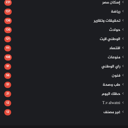
إسكان مصر
231
رياضة
137
تحقيقات وتقارير
136
حوادث
130
الوطني لايت
121
اقتصاد
111
منوعات
108
راي الوطني
91
فنون
56
طب وصحة
51
حظك اليوم
21
T.v alwatni
12
غير مصنف
12