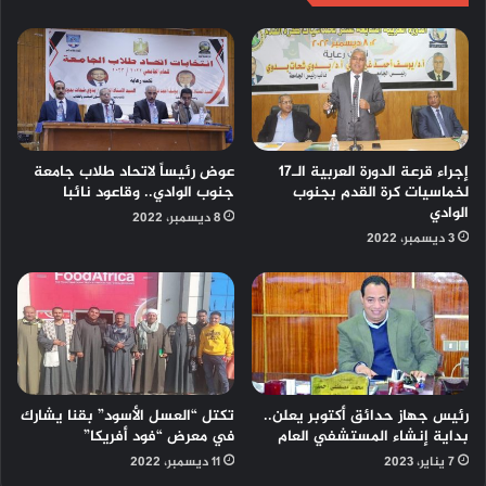
إجراء قرعة الدورة العربية الـ17
عوض رئيساً لاتحاد طلاب جامعة
لخماسيات كرة القدم بجنوب
جنوب الوادي.. وقاعود نائبا
الوادي
8 ديسمبر، 2022
3 ديسمبر، 2022
رئيس جهاز حدائق أكتوبر يعلن..
تكتل “العسل الأسود” بقنا يشارك
بداية إنشاء المستشفي العام
في معرض “فود أفريكا”
7 يناير، 2023
11 ديسمبر، 2022