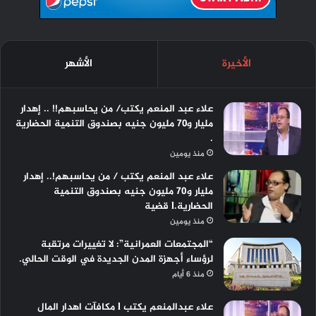
الأخيرة
الأشهر
علاء عبد المنعم يكتب/ من يحاسبهم!! .. إهدار
مليار و٧٠ مليون جنيه بصندوق التنمية الحضارية
.
منذ يومين
علاء عبد المنعم يكتب / من يحاسبهم!.. إهدار
مليار و70 مليون جنيه بصندوق التنمية
الحضارية.l قضية
منذ يومين
“المجتمعات العمرانية”: لا تغييرات مرتقبة
لرؤساء أجهزة المدن الجديدة في الوقت الحالي.
منذ 6 أيام
علاء عبدالمنعم يكتب l مكافآت اهدار المال