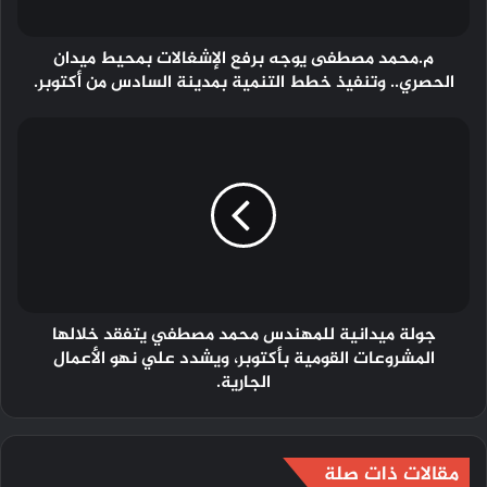
م.محمد مصطفى يوجه برفع الإشغالات بمحيط ميدان
الحصري.. وتنفيذ خطط التنمية بمدينة السادس من أكتوبر.
جولة ميدانية للمهندس محمد مصطفي يتفقد خلالها
المشروعات القومية بأكتوبر، ويشدد علي نهو الأعمال
الجارية.
مقالات ذات صلة