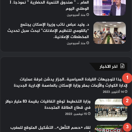
العام .. ” صندوق التنمية الحضارية ” نموذجا. I
الوطني اليوم
منذ أسبوعين
د. وليد عباس نائب وزيرة الإسكان يجتمع
“بالقومي لتنظيم الإعلانات” لبحث سبل تحديث
المخططات الإعلانية.
منذ أسبوعين
اخر الاخبار
تنفيذا لتوجيهات القيادة السياسية..الجزار يدشن غرفة عمليات
لإدارة الكوارث والأزمات بمقر وزارة الإسكان بالعاصمة الإدارية الجديدة
14 أكتوبر، 2023
وزارة التخطيط توقع اتفاقيات بقيمة 83 مليار دولار
في قطاع الطاقة المتجددة
15 نوفمبر، 2022
لقاء «حسم التأهل».. التشكيل المتوقع للمغرب