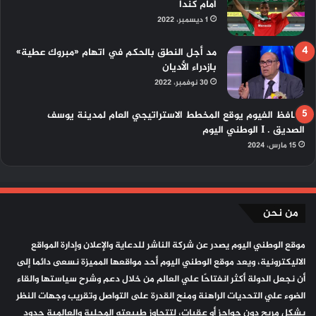
أمام كندا
1 ديسمبر، 2022
مد أجل النطق بالحكم في اتهام «مبروك عطية»
بازدراء الأديان
30 نوفمبر، 2022
محافظ الفيوم يوقع المخطط الاستراتيجي العام لمدينة يوسف
الصديق . I الوطني اليوم
15 مارس، 2024
من نحن
موقع الوطني اليوم يصدر عن شركة الناشر للدعاية والإعلان وإدارة المواقع
الاليكترونية، ويعد موقع الوطني اليوم أحد مواقعها المميزة نسعى دائما إلى
أن نجعل الدولة أكثر انفتاحًا علي العالم من خلال دعم وشرح سياستها والقاء
الضوء علي التحديات الراهنة ومنح القدرة على التواصل وتقريب وجهات النظر
بشكل مريح دون حواجز أو عقبات، لتتجاوز طبيعته المحلية والعالمية حدود