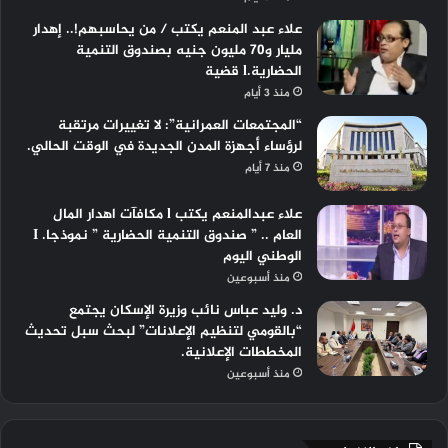
علاء عبد المنعم يكتب / من يحاسبهم!.. إهدار
مليار و70 مليون جنيه بصندوق التنمية
الحضارية.l قضية
منذ 3 أيام
“المجتمعات العمرانية”: لا تغييرات مرتقبة
لرؤساء أجهزة المدن الجديدة في الوقت الحالي.
منذ 7 أيام
علاء عبدالمنعم يكتب l مكافآت اهدار المال
العام .. ” صندوق التنمية الحضارية ” نموذجا. I
الوطني اليوم
منذ أسبوعين
د. وليد عباس نائب وزيرة الإسكان يجتمع
“بالقومي لتنظيم الإعلانات” لبحث سبل تحديث
المخططات الإعلانية.
منذ أسبوعين