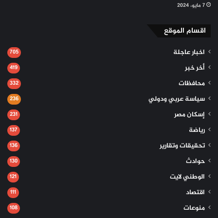
7 مايو، 2024
اقسام الموقع
اخبار عاجلة
705
أخر خبر
419
محافظات
332
سياسة عربي ودولي
236
إسكان مصر
231
رياضة
137
تحقيقات وتقارير
136
حوادث
130
الوطني لايت
121
اقتصاد
111
منوعات
108