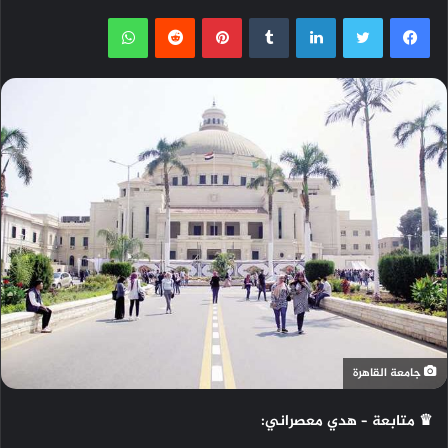
فيسبوك
تويتر
لينكدإن
بينتيريست
واتساب
جامعة القاهرة
♛ متابعة – هدي معصراني: