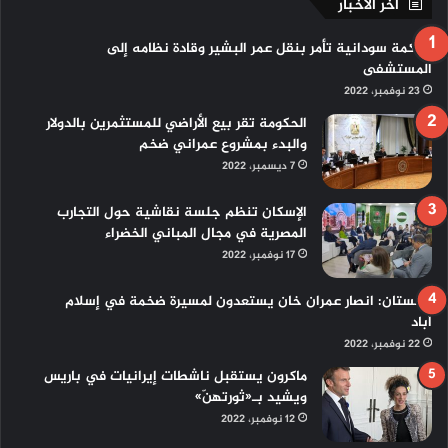
اخر الاخبار
محكمة سودانية تأمر بنقل عمر البشير وقادة نظامه إلى
المستشفى‎‎
23 نوفمبر، 2022
الحكومة تقر بيع الأراضي للمستثمرين بالدولار
والبدء بمشروع عمراني ضخم
7 ديسمبر، 2022
الإسكان تنظم جلسة نقاشية حول التجارب
المصرية في مجال المباني الخضراء
17 نوفمبر، 2022
باكستان: انصار عمران خان يستعدون لمسيرة ضخمة في إسلام
أباد
22 نوفمبر، 2022
ماكرون يستقبل ناشطات إيرانيات في باريس
ويشيد بـ«ثورتهنّ»
12 نوفمبر، 2022