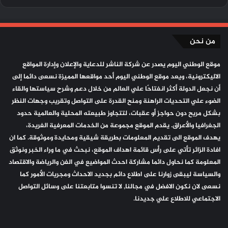
من نحن
موقع الوطني اليوم يصدر عن شركة الناشر للدعاية والإعلان وإدارة المواقع
الاليكترونية، ويعد موقع الوطني اليوم أحد مواقعها المميزة نسعى دائما إلى
أن نجعل الدولة أكثر انفتاحًا علي العالم من خلال دعم وشرح سياستها والقاء
الضوء علي التحديات الراهنة ومنح القدرة على التواصل وتقريب وجهات النظر
بشكل مريح دون حواجز أو عقبات، لتتجاوز طبيعته المحلية والعالمية حدود
الجغرافيا والأعراق. يقدم الموقع مجموعة من الخدمات المعرفية الفريدة،
يهدف الموقع الى تقديم المعلومات بطريقة شيقية ومحايدة وموثوقة. كما ان
افادة الزائر تأتي على رأس قائمة اهداف الموقع، نبحث في ما وراء الخبر ونوثق
المعلومة كما نحاول دائما مشاركة احدث المواضيع في الفن والرياضة والاقتصاد
والسياسة ليبقى زوارنا على اطلاع دائم بجديد الاحداث ومجريات الأمور كما
نسعى لان نكون الافضل في مجالنا, لا تنسوا متابعتنا على وسائل التواصل
الاجتماعي للاطلاع علي جديدنا.