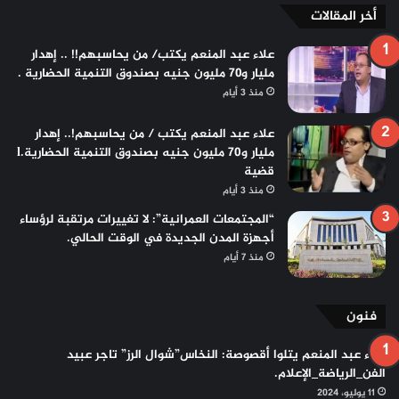
أخر المقالات
علاء عبد المنعم يكتب/ من يحاسبهم!! .. إهدار
مليار و٧٠ مليون جنيه بصندوق التنمية الحضارية .
منذ 3 أيام
علاء عبد المنعم يكتب / من يحاسبهم!.. إهدار
مليار و70 مليون جنيه بصندوق التنمية الحضارية.l
قضية
منذ 3 أيام
“المجتمعات العمرانية”: لا تغييرات مرتقبة لرؤساء
أجهزة المدن الجديدة في الوقت الحالي.
منذ 7 أيام
فنون
علاء عبد المنعم يتلوا أقصوصة: النخاس”شوال الرز” تاجر عبيد
الفن_الرياضة_الإعلام.
11 يوليو، 2024