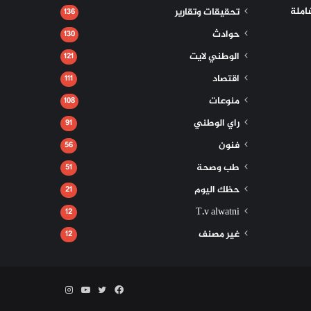
املة
تحقيقات وتقارير
136
حوادث
130
الوطني لايت
121
اقتصاد
111
منوعات
108
راي الوطني
91
فنون
56
طب وصحة
51
حظك اليوم
21
T.v alwatni
12
غير مصنف
12
فيسبوك
تويتر
يوتيوب
انستقرام