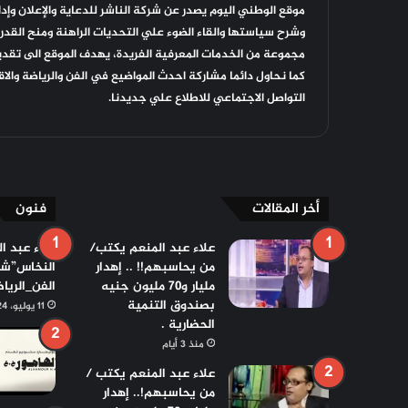
موقع الوطني اليوم يصدر عن شركة الناشر للدعاية والإعلان وإدار
وشرح سياستها والقاء الضوء علي التحديات الراهنة ومنح القدرة
مجموعة من الخدمات المعرفية الفريدة، يهدف الموقع الى تقديم 
كما نحاول دائما مشاركة احدث المواضيع في الفن والرياضة والا
التواصل الاجتماعي للاطلاع علي جديدنا.
أخر المقالات
فنون
علاء عبد المنعم يكتب/
علاء عبد ا
من يحاسبهم!! .. إهدار
النخاس”شوا
مليار و٧٠ مليون جنيه
الفن_الرياض
بصندوق التنمية
11 يوليو، 2024
الحضارية .
منذ 3 أيام
علاء عبد المنعم يكتب /
من يحاسبهم!.. إهدار