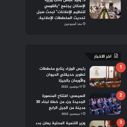
د. وليد عباس نائب وزيرة
الإسكان يجتمع “بالقومي
لتنظيم الإعلانات” لبحث سبل
تحديث المخططات الإعلانية.
منذ أسبوعين
اخر الاخبار
رئيس الوزراء يتابع مخططات
تطوير حديقتي الحيوان
والأورمان بالجيزة
17 نوفمبر، 2022
السيسى: افتتاح المنصورة
الجديدة جزء من خطة لبناء 30
مدينة من الجيل الرابع
1 ديسمبر، 2022
وزير التنمية المحلية يعلن بدء