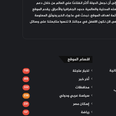
لى أن نجعل الدولة أكثر انفتاحًا علي العالم من خلال دعم
 المحلية والعالمية حدود الجغرافيا والأعراق. يقدم الموقع
مة اهداف الموقع، نبحث في ما وراء الخبر ونوثق المعلومة
عى لان نكون الافضل في مجالنا, لا تنسوا متابعتنا على وسائل
اقسام الموقع
نية
اخبار عاجلة
705
أخر خبر
419
محافظات
332
ب
سياسة عربي ودولي
236
إسكان مصر
231
رياضة
137