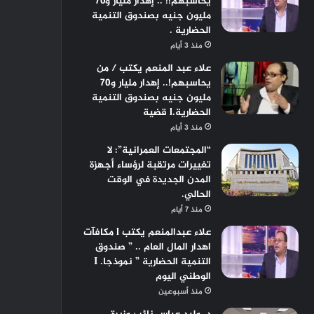
يحاسبهم!! .. إهدار مليار و٧٠
مليون جنيه بصندوق التنمية
الحضارية .
منذ 3 أيام
علاء عبد المنعم يكتب / من
يحاسبهم!.. إهدار مليار و70
مليون جنيه بصندوق التنمية
الحضارية.l قضية
منذ 3 أيام
“المجتمعات العمرانية”: لا
تغييرات مرتقبة لرؤساء أجهزة
المدن الجديدة في الوقت
الحالي.
منذ 7 أيام
علاء عبدالمنعم يكتب l مكافآت
اهدار المال العام .. ” صندوق
التنمية الحضارية ” نموذجا. I
الوطني اليوم
منذ أسبوعين