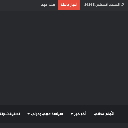
علاء عبد المنعم يكتب / من يحاسبهم!.. إهدار مليار و70 مليون جنيه 
السبت, أغسطس 8 2026
أخبار عاجلة
الأولي وطني
أخر خبر
سياسة عربي ودولي
تحقيقات وتقا