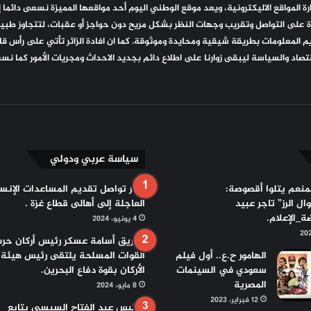
ة المواقع الاليكترونية، ويعد موقع الوطني اليوم أحد مواقعها المميزة نسعى دائما إ
 على التواصل وتقريب وجهات النظر بشكل مريح دون حواجز أو عقبات، لتتجاوز طبيعته
المعلومات بطريقة شيقية ومحايدة وموثوقة. كما ان افادة الزائر تأتي على رأس قائ
قتصاد والسياسة ليبقى زوارنا على اطلاع دائم بجديد الاحداث ومجريات الأمور كما نس
سياسة عربي ودولي
لمنعم يتلوا أقصوصة:
مصر تواصل تقديم المساعدات الإنسا
ل الرز” تاجر عبيد
العاجلة إلى أهالى قطاع غزة .
ة_الإعلام.
4 يونيو، 2024
الفريق أسامة عسكر رئيس أركان حر
الهامور ح.ع.. أول فيلم
القوات المسلحة يلتقى رئيس هيئة
سعودي في السينمات
الأركان بقوة دفاع البحرين.
المصرية
8 مايو، 2024
12 فبراير، 2023
الرئيس عبد الفتاح السيسي يتابع