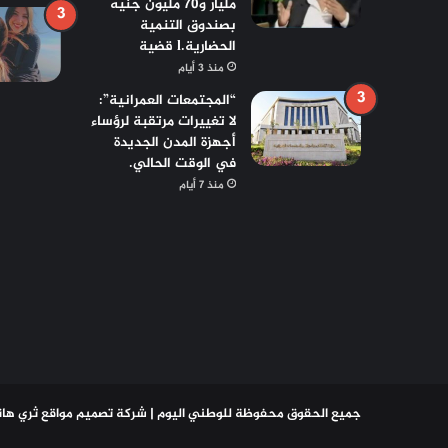
مليار و70 مليون جنيه
بصندوق التنمية
الحضارية.l قضية
منذ 3 أيام
“المجتمعات العمرانية”:
لا تغييرات مرتقبة لرؤساء
أجهزة المدن الجديدة
في الوقت الحالي.
منذ 7 أيام
جميع الحقوق محفوظة للوطني اليوم |
شركة تصميم مواقع
ثري هان