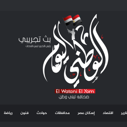
بصندوق التنمية الحضارية.l قضية
رير
اقتصاد
إسكان مصر
محافظات
حوادث
فنون
رياضة